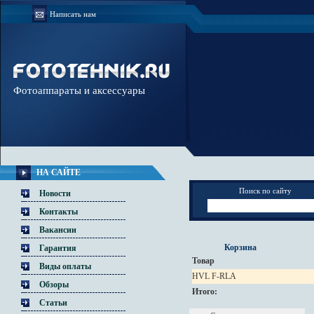
Написать нам
Фотоаппараты и аксессуары
НА САЙТЕ
Поиск по сайту
Новости
Контакты
Вакансии
Корзина
Гарантия
Товар
Виды оплаты
HVL F-RLA
Обзоры
Итого:
Статьи