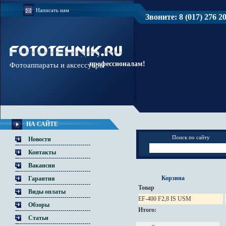
Написать нам
Звоните: 8 (017) 276 20 
Доверяйте
профессионалам!
Фотоаппараты и аксессуары
НА САЙТЕ
Поиск по сайту
Новости
Контакты
Вакансии
Корзина
Гарантия
Товар
Виды оплаты
EF-400 F2,8 IS USM
Обзоры
Итого:
Статьи