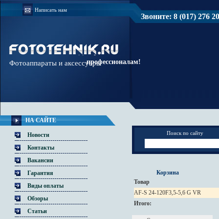
Написать нам
Звоните: 8 (017) 276 20 
Доверяйте
профессионалам!
Фотоаппараты и аксессуары
НА САЙТЕ
Поиск по сайту
Новости
Контакты
Вакансии
Корзина
Гарантия
Товар
Виды оплаты
AF-S 24-120F3,5-5,6 G VR
Обзоры
Итого:
Статьи