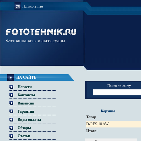
Написать нам
Фотоаппараты и аксессуары
НА САЙТЕ
Поиск по сайту
Новости
Контакты
Вакансии
Корзина
Гарантия
Товар
Виды оплаты
D-RES 10 AW
Обзоры
Итого:
Статьи