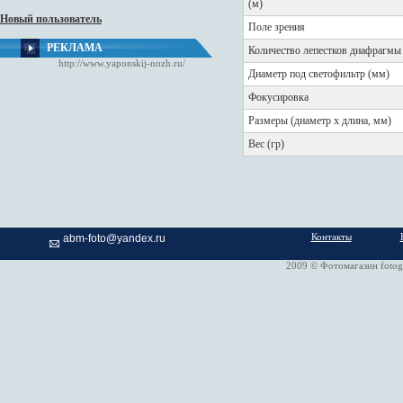
(м)
Новый пользователь
Поле зрения
РЕКЛАМА
Количество лепестков диафрагмы
http://www.yaponskij-nozh.ru/
Диаметр под светофильтр (мм)
Фокусировка
Размеры (диаметр х длина, мм)
Вес (гр)
Контакты
abm-foto@yandex.ru
2009 © Фотомагазин fotog