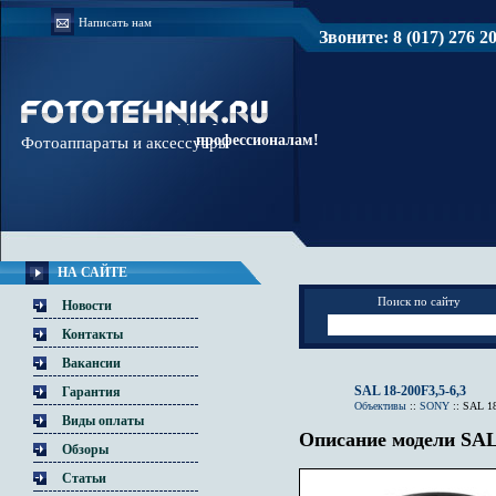
Написать нам
Звоните: 8 (017) 276 20 
Доверяйте
профессионалам!
Фотоаппараты и аксессуары
НА САЙТЕ
Поиск по сайту
Новости
Контакты
Вакансии
SAL 18-200F3,5-6,3
Гарантия
Объективы
::
SONY
::
SAL 18
Виды оплаты
Описание модели SAL 
Обзоры
Статьи