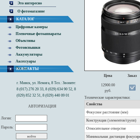
Это интересно
О фотомагазине
КАТАЛОГ
Цифровые камеры
Пленочные фотоаппараты
Объективы
Фотовспышки
Аккумуляторы
Аксессуары
Чехлы
КОНТАКТЫ
Цена
Заказ
г. Минск, ул. Немига, 8 Тел.: Звоните:
12900.00
8 (017) 276 20 33, 8 (029) 634 90 52, 8
руб.
(029) 852 32 51, 8 (029) 440 09 01
Технические характеристики:
Cвойства
АВТОРИЗАЦИЯ
Фокусное расстояние (мм)
Логин:
Конструкция (элементов/групп)
Пароль:
Относительное отверстие
Минимальная дистанция фокусир