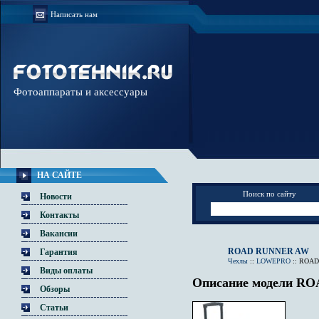
Написать нам
Фотоаппараты и аксессуары
НА САЙТЕ
Поиск по сайту
Новости
Контакты
Вакансии
ROAD RUNNER AW
Гарантия
Чехлы
::
LOWEPRO
::
ROAD
Виды оплаты
Описание модели R
Обзоры
Статьи