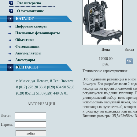
Это интересно
О фотомагазине
КАТАЛОГ
Цифровые камеры
Пленочные фотоаппараты
Объективы
Фотовспышки
Цена
Заказ
Аккумуляторы
17000.00
Аксессуары
руб.
Чехлы
КОНТАКТЫ
Технические характеристики:
Это подлинная революция в мире 
г. Минск, ул. Немига, 8 Тел.: Звоните:
Lowepro. Его разрабатывали 2 год
8 (017) 276 20 33, 8 (029) 634 90 52, 8
находятся на противоположной сто
регулируется по длине туловища.
(029) 852 32 51, 8 (029) 440 09 01
универсальный набор всех преим
использовать наружный чехол, и
АВТОРИЗАЦИЯ
пешеходных путешествий, которая
к рюкзаку на колесиках или испол
Логин:
Внешние размеры: 35,5х23х56см Вн
Пароль: