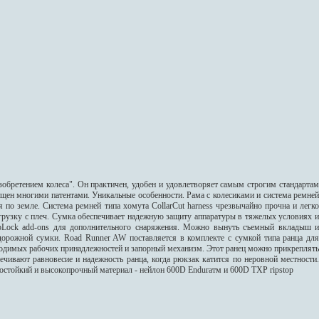
обретением колеса". Он практичен, удобен и удовлетворяет самым строгим стандартам
ищен многими патентами. Уникальные особенности. Рама с колесиками и система ремней
я по земле. Система ремней типа хомута CollarCut harness чрезвычайно прочна и легко
грузку с плеч. Сумка обеспечивает надежную защиту аппаратуры в тяжелых условиях и
ipLock add-ons для дополнительного снаряжения. Можно вынуть съемный вкладыш и
дорожной сумки. Road Runner AW поставляется в комплекте с сумкой типа ранца для
ходимых рабочих принадлежностей и запорный механизм. Этот ранец можно прикреплять
чивают равновесие и надежность ранца, когда рюкзак катится по неровной местности.
остойкий и высокопрочный материал - нейлон 600D Enduraтм и 600D TXP ripstop