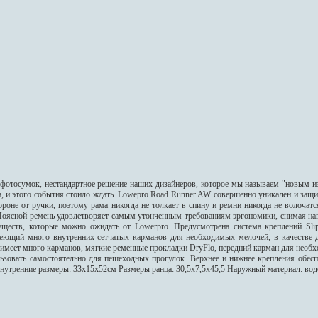
фотосумок, нестандартное решение наших дизайнеров, которое мы называем "новым из
а, и этого события стоило ждать. Lowepro Road Runner AW совершенно уникален и защ
роне от ручки, поэтому рама никогда не толкает в спину и ремни никогда не волочатс
 Поясной ремень удовлетворяет самым утонченным требованиям эргономики, снимая на
уществ, которые можно ожидать от Lowerpro. Предусмотрена система креплений Sl
меющий много внутренних сетчатых карманов для необходимых мелочей, в качестве 
 имеет много карманов, мягкие ременные прокладки DryFlo, передний карман для необ
ьзовать самостоятельно для пешеходных прогулок. Верхнее и нижнее крепления обеспе
утренние размеры: 33х15х52см Размеры ранца: 30,5х7,5х45,5 Наружный материал: вод