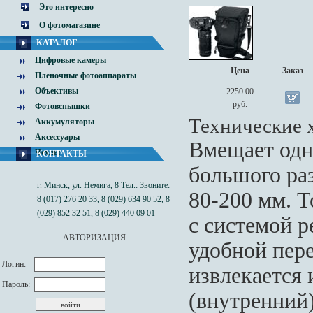
Это интересно
О фотомагазине
КАТАЛОГ
Цифровые камеры
Цена
Заказ
Пленочные фотоаппараты
Объективы
2250.00
руб.
Фотовспышки
Технические 
Аккумуляторы
Аксессуары
Вмещает одн
Чехлы
КОНТАКТЫ
большого ра
г. Минск, ул. Немига, 8 Тел.: Звоните:
80-200 мм. 
8 (017) 276 20 33, 8 (029) 634 90 52, 8
(029) 852 32 51, 8 (029) 440 09 01
с системой 
АВТОРИЗАЦИЯ
удобной пере
Логин:
извлекается 
Пароль:
(внутренний)