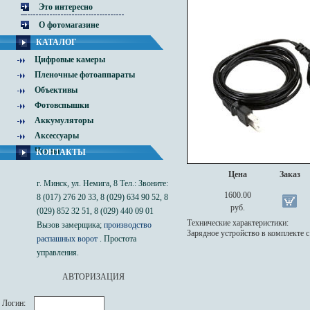
Это интересно
О фотомагазине
КАТАЛОГ
Цифровые камеры
Пленочные фотоаппараты
Объективы
Фотовспышки
Аккумуляторы
Аксессуары
Чехлы
КОНТАКТЫ
Цена
Заказ
г. Минск, ул. Немига, 8 Тел.: Звоните:
1600.00
8 (017) 276 20 33, 8 (029) 634 90 52, 8
руб.
(029) 852 32 51, 8 (029) 440 09 01
Технические характеристики:
Вызов замерщика;
производство
Зарядное устройство в комплекте 
распашных ворот
. Простота
управления.
АВТОРИЗАЦИЯ
Логин: