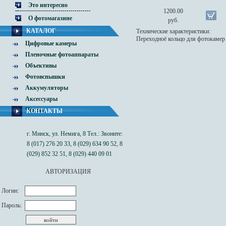
Это интересно
1200.00
О фотомагазине
руб.
КАТАЛОГ
Технические характеристики:
Переходноё кольцо для фотокамер
Цифровые камеры
Пленочные фотоаппараты
Объективы
Фотовспышки
Аккумуляторы
Аксессуары
Чехлы
КОНТАКТЫ
г. Минск, ул. Немига, 8 Тел.: Звоните:
8 (017) 276 20 33, 8 (029) 634 90 52, 8
(029) 852 32 51, 8 (029) 440 09 01
АВТОРИЗАЦИЯ
Логин:
Пароль: