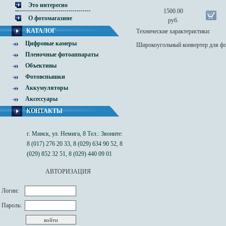
Это интересно
1500.00
О фотомагазине
руб.
КАТАЛОГ
Технические характеристики:
Цифровые камеры
Широкоугольный конвертер для фот
Пленочные фотоаппараты
Объективы
Фотовспышки
Аккумуляторы
Аксессуары
Чехлы
КОНТАКТЫ
г. Минск, ул. Немига, 8 Тел.: Звоните:
8 (017) 276 20 33, 8 (029) 634 90 52, 8
(029) 852 32 51, 8 (029) 440 09 01
АВТОРИЗАЦИЯ
Логин:
Пароль: