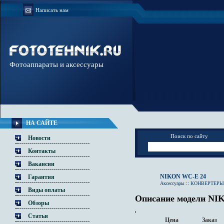
Написать нам
Фотоаппараты и аксессуары
НА САЙТЕ
Поиск по сайту
Новости
Контакты
Вакансии
NIKON WC-E 24
Гарантия
Аксессуары
::
КОНВЕРТЕРЫ
Виды оплаты
Описание модели NI
Обзоры
Статьи
Цена
Заказ