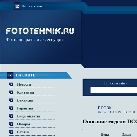
Написать нам
Фотоаппараты и аксессуары
НА САЙТЕ
Поиск по сайту
Новости
Контакты
Вакансии
DCC 30
Гарантия
Чехлы
::
CANON
::
DCC 30
Виды оплаты
Описание модели DC
Обзоры
Статьи
Цена
Заказ