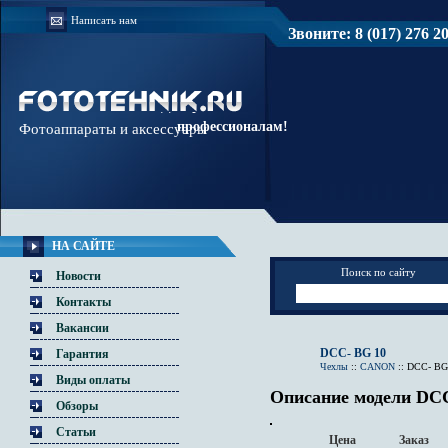
Написать нам
Звоните: 8 (017) 276 20 
Доверяйте
профессионалам!
Фотоаппараты и аксессуары
НА САЙТЕ
Поиск по сайту
Новости
Контакты
Вакансии
DCC- BG 10
Гарантия
Чехлы
::
CANON
::
DCC- BG
Виды оплаты
Описание модели DC
Обзоры
Статьи
Цена
Заказ