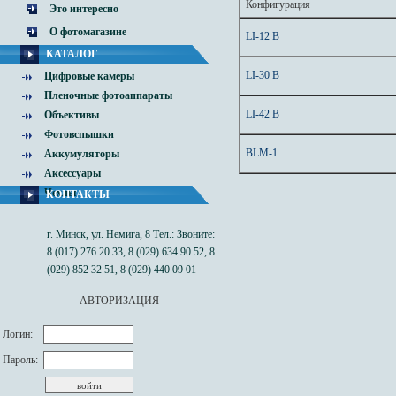
Конфигурация
Это интересно
О фотомагазине
LI-12 B
КАТАЛОГ
LI-30 B
Цифровые камеры
Пленочные фотоаппараты
LI-42 B
Объективы
Фотовспышки
BLM-1
Аккумуляторы
Аксессуары
Чехлы
КОНТАКТЫ
г. Минск, ул. Немига, 8 Тел.: Звоните:
8 (017) 276 20 33, 8 (029) 634 90 52, 8
(029) 852 32 51, 8 (029) 440 09 01
АВТОРИЗАЦИЯ
Логин:
Пароль: