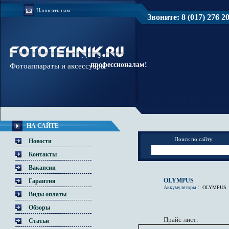
Написать нам
Звоните: 8 (017) 276 20 
Доверяйте
профессионалам!
Фотоаппараты и аксессуары
НА САЙТЕ
Поиск по сайту
Новости
Контакты
Вакансии
OLYMPUS
Гарантия
Аккумуляторы
::
OLYMPUS
Виды оплаты
Обзоры
Прайс-лист:
Статьи