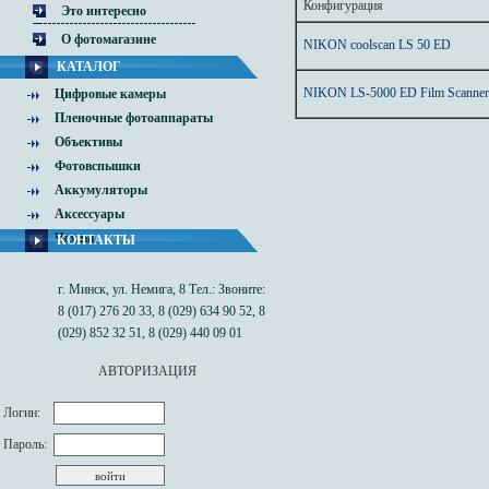
Конфигурация
Это интересно
О фотомагазине
NIKON coolscan LS 50 ED
КАТАЛОГ
NIKON LS-5000 ED Film Scanne
Цифровые камеры
Пленочные фотоаппараты
Объективы
Фотовспышки
Аккумуляторы
Аксессуары
Чехлы
КОНТАКТЫ
г. Минск, ул. Немига, 8 Тел.: Звоните:
8 (017) 276 20 33, 8 (029) 634 90 52, 8
(029) 852 32 51, 8 (029) 440 09 01
АВТОРИЗАЦИЯ
Логин:
Пароль: